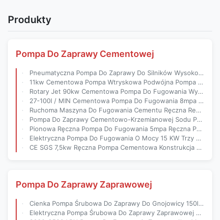
Produkty
Pompa Do Zaprawy Cementowej
Pneumatyczna Pompa Do Zaprawy Do Silników Wysokoprężnych Ruchoma Do Zbrojenia Fundamentów
11kw Cementowa Pompa Wtryskowa Podwójna Pompa Wtryskowa Do Fugowania
Rotary Jet 90kw Cementowa Pompa Do Fugowania Wysokociśnieniowa Maszyna Do Fugowania
27-100l / MIN Cementowa Pompa Do Fugowania 8mpa Wysokociśnieniowa Maszyna Do Fugowania
Ruchoma Maszyna Do Fugowania Cementu Ręczna Regulacja Prędkości Pompy Do Zaprawy Cementowej
Pompa Do Zaprawy Cementowo-Krzemianowej Sodu Podwójne Płyny Hydrauliczne
Pionowa Ręczna Pompa Do Fugowania 5mpa Ręczna Pompa Do Fugowania
Elektryczna Pompa Do Fugowania O Mocy 15 KW Trzy Cylindry Przenośna Pompa Do Fugowania
CE SGS 7,5kw Ręczna Pompa Cementowa Konstrukcja Niskiego Ciśnienia
Pompa Do Zaprawy Zaprawowej
Cienka Pompa Śrubowa Do Zaprawy Do Gnojowicy 150l Pompa Do Zapraw I Fug Zatwierdzenie CE
Elektryczna Pompa Śrubowa Do Zaprawy Zaprawowej Domowe Gładkie Rozładowanie