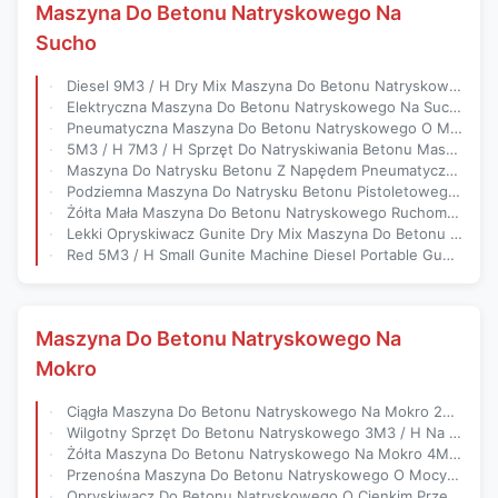
Maszyna Do Betonu Natryskowego Na
Sucho
Diesel 9M3 / H Dry Mix Maszyna Do Betonu Natryskowego Opryskiwacz Pistoletowy Do Ochrony Stoków
Elektryczna Maszyna Do Betonu Natryskowego Na Suchą Mieszankę Kompresor Powietrza Mini Maszyna Do Betonu Natryskowego
Pneumatyczna Maszyna Do Betonu Natryskowego O Mocy 7,5 KW Z Mieszanką Suchą Moc Elektryczna CE ISO
5M3 / H 7M3 / H Sprzęt Do Natryskiwania Betonu Maszyna Do Natrysku Gunite
Maszyna Do Natrysku Betonu Z Napędem Pneumatycznym 6M3 / H Podziemny Opryskiwacz Do Betonu Natryskowego
Podziemna Maszyna Do Natrysku Betonu Pistoletowego Diesel Sprzęt Do Betonu Natryskowego
Żółta Mała Maszyna Do Betonu Natryskowego Ruchoma Maszyna Do Natrysku Betonu Natryskowego
Lekki Opryskiwacz Gunite Dry Mix Maszyna Do Betonu Natryskowego Środowisko
Red 5M3 / H Small Gunite Machine Diesel Portable Gunite Equipment
Maszyna Do Betonu Natryskowego Na
Mokro
Ciągła Maszyna Do Betonu Natryskowego Na Mokro 22kw Sprzęt Do Betonu Natryskowego
Wilgotny Sprzęt Do Betonu Natryskowego 3M3 / H Na Mokro Pompa Do Betonu Natryskowego SGS Beton
Żółta Maszyna Do Betonu Natryskowego Na Mokro 4M3 / H 7,5 KW Betonowa Pompa Do Betonu Natryskowego
Przenośna Maszyna Do Betonu Natryskowego O Mocy 7,5kw Opryskiwacz Pistoletowy O Dużej Pojemności
Opryskiwacz Do Betonu Natryskowego O Cienkim Przepływie 7,5 KW Pompa Do Betonu Natryskowego Na Mokro