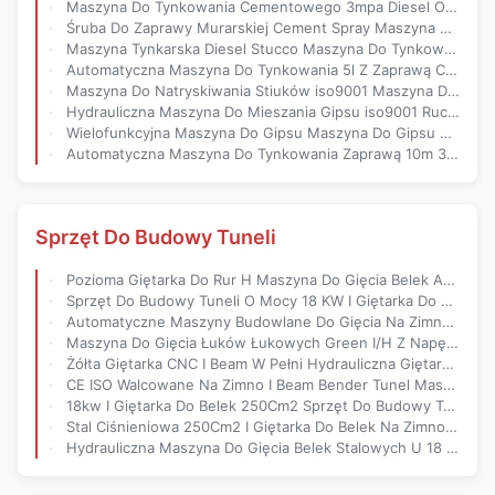
Maszyna Do Tynkowania Cementowego 3mpa Diesel O Wysokości 10 M
Śruba Do Zaprawy Murarskiej Cement Spray Maszyna Do Gipsu Z Napędem Elektrycznym
Maszyna Tynkarska Diesel Stucco Maszyna Do Tynkowania Zaprawą 3M3 / H Flow
Automatyczna Maszyna Do Tynkowania 5l Z Zaprawą Cementową Typu Mokrej Mieszanki
Maszyna Do Natryskiwania Stiuków iso9001 Maszyna Do Tynkowania Zaprawą 5l Hopper
Hydrauliczna Maszyna Do Mieszania Gipsu iso9001 Ruchomy Tłok Zielony
Wielofunkcyjna Maszyna Do Gipsu Maszyna Do Gipsu Ściennego 7,5 KW
Automatyczna Maszyna Do Tynkowania Zaprawą 10m 3 m3 / H Sprężarka Powietrza
Sprzęt Do Budowy Tuneli
Pozioma Giętarka Do Rur H Maszyna Do Gięcia Belek Automatyczne Formowanie
Sprzęt Do Budowy Tuneli O Mocy 18 KW I Giętarka Do Belek
Automatyczne Maszyny Budowlane Do Gięcia Na Zimno Z Belką H
Maszyna Do Gięcia Łuków Łukowych Green I/H Z Napędem Elektrycznym O Zmiennym Łuku
Żółta Giętarka CNC I Beam W Pełni Hydrauliczna Giętarka I Beam
CE ISO Walcowane Na Zimno I Beam Bender Tunel Maszyny Budowlane
18kw I Giętarka Do Belek 250Cm2 Sprzęt Do Budowy Tuneli
Stal Ciśnieniowa 250Cm2 I Giętarka Do Belek Na Zimno H Maszyna Do Gięcia Belek
Hydrauliczna Maszyna Do Gięcia Belek Stalowych U 18 Kw Gięcie Na Zimno Belka H