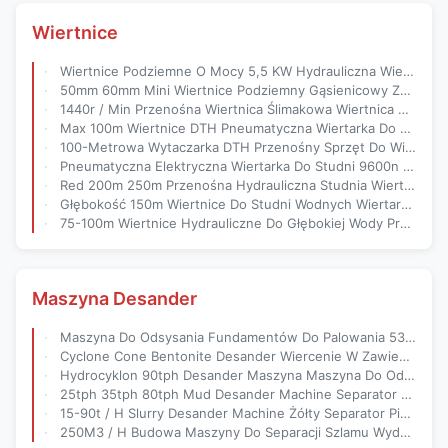
Wiertnice
Wiertnice Podziemne O Mocy 5,5 KW Hydrauliczna Wiertarka Do Otworów Wiertniczych
50mm 60mm Mini Wiertnice Podziemny Gąsienicowy Ze Sprężarką Powietrza
1440r / Min Przenośna Wiertnica Ślimakowa Wiertnica Pneumatyczna Z Napędem Pneumatycznym Do Studni Wodnych
Max 100m Wiertnice DTH Pneumatyczna Wiertarka Do Otworów W Dół
100-Metrowa Wytaczarka DTH Przenośny Sprzęt Do Wiercenia Otworów Wiertniczych
Pneumatyczna Elektryczna Wiertarka Do Studni 9600n 1440r / Min
Red 200m 250m Przenośna Hydrauliczna Studnia Wiertnicza Do Studni Wiertniczych
Głębokość 150m Wiertnice Do Studni Wodnych Wiertarka Do Kotew Hydraulicznych
75-100m Wiertnice Hydrauliczne Do Głębokiej Wody Przenośna Wiertarka Do Otworów Wiertniczych
Maszyna Desander
Maszyna Do Odsysania Fundamentów Do Palowania 53kw System Recyklingu Błota Hdd
Cyclone Cone Bentonite Desander Wiercenie W Zawiesinie Separacja Piasku
Hydrocyklon 90tph Desander Maszyna Maszyna Do Oddzielania Piasku Z Błota
25tph 35tph 80tph Mud Desander Machine Separator Do Recyklingu Piasku
15-90t / H Slurry Desander Machine Żółty Separator Piasku Błota
250M3 / H Budowa Maszyny Do Separacji Szlamu Wydobycie Desander