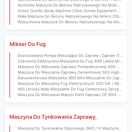
Ruchoma Maszyna Do Betonu Natryskowego Na Mokro 30 Metrów Odległości Do Budowy
Green Gunite Spray Machine 22kw Gunite Equipment Napędzany Olejem Napędowym
Mała Maszyna Do Betonu Natryskowego Na Mokro 22kw Sprzęt Do Nakładania Pistoletów
Wybuchowa Maszyna Do Betonu Natryskowego Na Mokro 7M3 / H Maszyna Do Betonu Natryskowego
Mikser Do Fug
Dostosowana Pompa Mieszająca Do Zapraw I Zapraw O Mocy 7,5 KW Niskie Zużycie Energii
Czerwona Elektryczna Mieszarka Do Fug 400l Lekka Mieszarka Z Pompą Do Fug
Maszyna Do Mieszania Zaprawy Pomarańczowej 400l Maszyna Do Mieszania Fug
Maszyna Do Mieszania Zaprawy Cementowej SGS High Speed ​​​​Fugout Stirrer
Dwuwarstwowa Mieszarka 360l Mini Mieszalnik Do Zaprawy 3 Kw Mieszalnik Do Zapraw Cementowych
Maszyna Do Mieszania Fug Elektrycznych SGS 54r / Min Z Silnikiem Pionowym
400 Litrowy Mały Mieszalnik Do Fug Cementowy Sprzęt Do Mieszania Fug Aprobata CE
Maszyna Do Mieszania Małych Partii Zaprawy CE 900l 960 Obr./Min Wysoka Prędkość
Maszyna Do Tynkowania Zaprawy,
Maszyna Do Tynkowania Gipsowego 3M3 / H Maszyna Do Tynkowania Cementowego CE