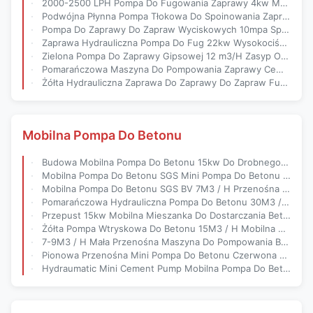
2000-2500 LPH Pompa Do Fugowania Zaprawy 4kw Maszyna Do Fugowania Zaprawy
Podwójna Płynna Pompa Tłokowa Do Spoinowania Zaprawy Hydroizolacyjnej
Pompa Do Zaprawy Do Zapraw Wyciskowych 10mpa Sprzęt Do Fugowania Ciśnieniowego
Zaprawa Hydrauliczna Pompa Do Fug 22kw Wysokociśnieniowa Maszyna Do Fugowania
Zielona Pompa Do Zaprawy Gipsowej 12 m3/H Zasyp Ogrzewania Podłogowego
Pomarańczowa Maszyna Do Pompowania Zaprawy Cementowej SGS Ciśnienie 0-10 Mpa
Żółta Hydrauliczna Zaprawa Do Zaprawy Do Zapraw Fundamentowych 15kw Compact
Mobilna Pompa Do Betonu
Budowa Mobilna Pompa Do Betonu 15kw Do Drobnego Kruszywa
Mobilna Pompa Do Betonu SGS Mini Pompa Do Betonu Na Basen
Mobilna Pompa Do Betonu SGS BV 7M3 / H Przenośna Mieszarka Do Betonu Z Pompą
Pomarańczowa Hydrauliczna Pompa Do Betonu 30M3 / H 110kw Maszyna Do Fugowania Betonu
Przepust 15kw Mobilna Mieszanka Do Dostarczania Betonu I Pompowania Pompy Do Betonu Mobilna
Żółta Pompa Wtryskowa Do Betonu 15M3 / H Mobilna Pompa Do Betonu Z Aprobatą CE
7-9M3 / H Mała Przenośna Maszyna Do Pompowania Betonu 2 Cylindry
Pionowa Przenośna Mini Pompa Do Betonu Czerwona Mini Pompa Do Pompowania Betonu
Hydraumatic Mini Cement Pump Mobilna Pompa Do Betonu 7M3 / H Mini Pumpcrete